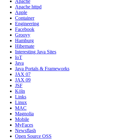
Apache
Apache httpd
Apple
Container
Engineering
Facebook
Groovy
Hamburg
Hibernate
Interesting Java Sites
IoT
Java
Java Portals & Frameworks
JAX 07
JAX 09
JSF
Köln
Links
Linux
MAC
Magnolia
Mobile
MyFaces
Newsflash
Open Source OSS