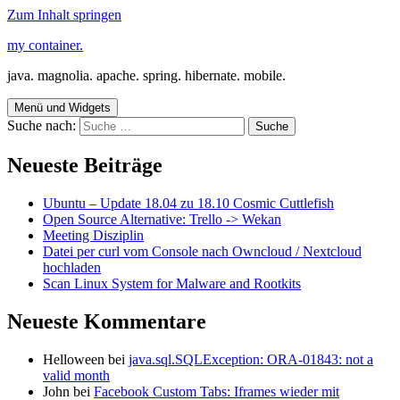
Zum Inhalt springen
my container.
java. magnolia. apache. spring. hibernate. mobile.
Menü und Widgets
Suche nach:
Neueste Beiträge
Ubuntu – Update 18.04 zu 18.10 Cosmic Cuttlefish
Open Source Alternative: Trello -> Wekan
Meeting Disziplin
Datei per curl vom Console nach Owncloud / Nextcloud
hochladen
Scan Linux System for Malware and Rootkits
Neueste Kommentare
Helloween
bei
java.sql.SQLException: ORA-01843: not a
valid month
John
bei
Facebook Custom Tabs: Iframes wieder mit