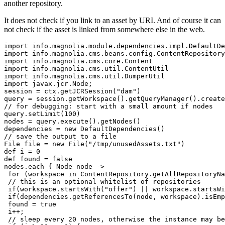
another repository.
It does not check if you link to an asset by URI. And of course it can
not check if the asset is linked from somewhere else in the web.
import info.magnolia.module.dependencies.impl.DefaultDe
import info.magnolia.cms.beans.config.ContentRepository

import info.magnolia.cms.core.Content

import info.magnolia.cms.util.ContentUtil

import info.magnolia.cms.util.DumperUtil

import javax.jcr.Node;

session = ctx.getJCRSession("dam")

query = session.getWorkspace().getQueryManager().create
// for debugging: start with a small amount if nodes

query.setLimit(100)

nodes = query.execute().getNodes()

dependencies = new DefaultDependencies()

// save the output to a file

File file = new File("/tmp/unusedAssets.txt")

def i = 0

def found = false

nodes.each { Node node ->

 for (workspace in ContentRepository.getAllRepositoryNa
 // this is an optional whitelist of repositories

 if(workspace.startsWith("offer") || workspace.startsWi
 if(dependencies.getReferencesTo(node, workspace).isEmp
 found = true

 i++;

 // sleep every 20 nodes, otherwise the instance may be