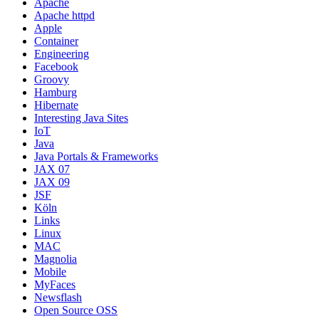
Apache
Apache httpd
Apple
Container
Engineering
Facebook
Groovy
Hamburg
Hibernate
Interesting Java Sites
IoT
Java
Java Portals & Frameworks
JAX 07
JAX 09
JSF
Köln
Links
Linux
MAC
Magnolia
Mobile
MyFaces
Newsflash
Open Source OSS