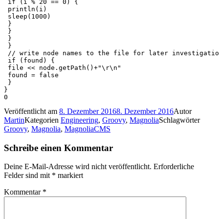
 if (i % 20 == 0) {

 println(i)

 sleep(1000)

 }

 }

 }

 }

 // write node names to the file for later investigatio
 if (found) {

 file << node.getPath()+"\r\n"

 found = false

 }

}

0
Veröffentlicht am
8. Dezember 2016
8. Dezember 2016
Autor
Martin
Kategorien
Engineering
,
Groovy
,
Magnolia
Schlagwörter
Groovy
,
Magnolia
,
MagnoliaCMS
Schreibe einen Kommentar
Deine E-Mail-Adresse wird nicht veröffentlicht.
Erforderliche
Felder sind mit
*
markiert
Kommentar
*