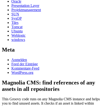
Oracle
Presentation Layer
Projektmanagement
SUN
SysOP
Tiles
Tomcat
Ubuntu
Weblogic
windows
Meta
Anmelden
Feed der Einträge
Kommentare-Feed
WordPress.org
Magnolia CMS: find references of any
assets in all repositories
This Groovy code runs on any Magnolia CMS instance and helps
you to find unused assets. It checks if an asset is linked within