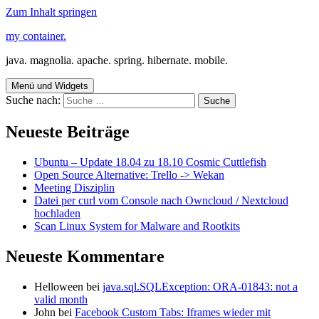
Zum Inhalt springen
my container.
java. magnolia. apache. spring. hibernate. mobile.
Menü und Widgets
Suche nach:
Neueste Beiträge
Ubuntu – Update 18.04 zu 18.10 Cosmic Cuttlefish
Open Source Alternative: Trello -> Wekan
Meeting Disziplin
Datei per curl vom Console nach Owncloud / Nextcloud
hochladen
Scan Linux System for Malware and Rootkits
Neueste Kommentare
Helloween
bei
java.sql.SQLException: ORA-01843: not a
valid month
John
bei
Facebook Custom Tabs: Iframes wieder mit